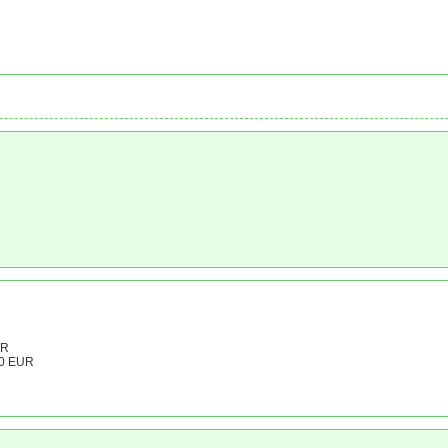
UR
00 EUR