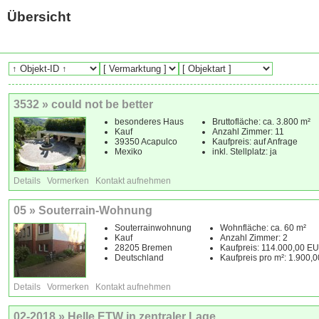
Übersicht
3532 » could not be better
besonderes Haus
Bruttofläche: ca. 3.800 m²
Kauf
Anzahl Zimmer: 11
39350 Acapulco
Kaufpreis: auf Anfrage
Mexiko
inkl. Stellplatz: ja
Details
Vormerken
Kontakt aufnehmen
05 » Souterrain-Wohnung
Souterrainwohnung
Wohnfläche: ca. 60 m²
Kauf
Anzahl Zimmer: 2
28205 Bremen
Kaufpreis: 114.000,00 E
Deutschland
Kaufpreis pro m²: 1.900,
Details
Vormerken
Kontakt aufnehmen
02-2018 » Helle ETW in zentraler Lage