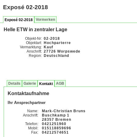
Exposé 02-2018
Vormerken
Exposé 02-2018
Helle ETW in zentraler Lage
Objekt-Nr:
02-2018
Objektart:
Hochparterre
Vermarktung:
Kauf
Anschrift:
27726 Worpswede
Region:
Deutschland
Details
Galerie
AGB
Kontakt
Kontaktaufnahme
Ihr Ansprechpartner
Name:
Mark-Christian Bruns
Anschrift:
Buschkamp 1
28357 Bremen
Telefon:
0421251960
Mobil:
015118859696
Fax:
04212574651